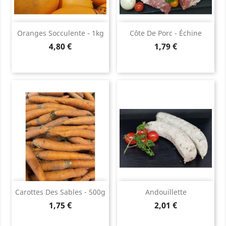
Oranges Socculente - 1kg
Côte De Porc - Échine
Prix
Prix
4,80 €
1,79 €
Carottes Des Sables - 500g
Andouillette
Prix
Prix
1,75 €
2,01 €