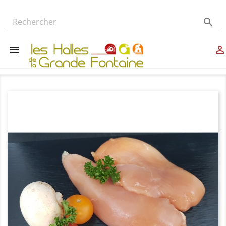


