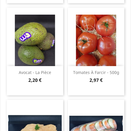
Avocat - La Pièce
Tomates À Farcir - 500g
Prix
Prix
2,20 €
2,97 €