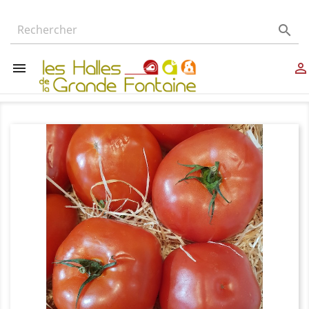


