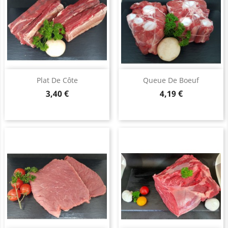
Plat De Côte
Queue De Boeuf
Prix
Prix
3,40 €
4,19 €