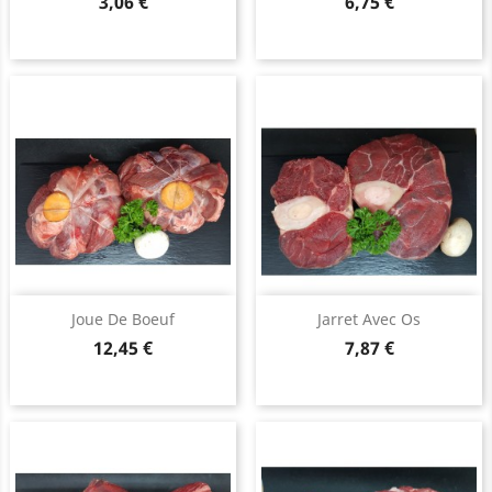
Prix
Prix
3,06 €
6,75 €
Joue De Boeuf
Jarret Avec Os
Prix
Prix
12,45 €
7,87 €