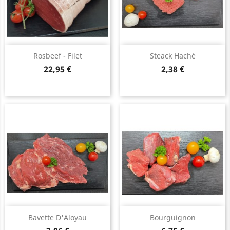
Rosbeef - Filet
Steack Haché
Prix
Prix
22,95 €
2,38 €
Bavette D'Aloyau
Bourguignon