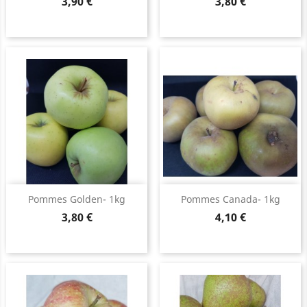
Prix
Prix
3,90 €
3,80 €
Pommes Golden- 1kg
Pommes Canada- 1kg
Prix
Prix
3,80 €
4,10 €