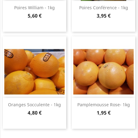
Poires William - 1kg
Poires Conférence - 1kg
Prix
Prix
5,60 €
3,95 €
Oranges Socculente - 1kg
Pamplemousse Rose- 1kg
Prix
Prix
4,80 €
1,95 €