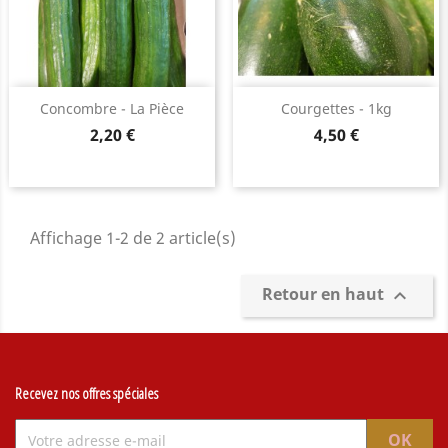
Concombre - La Pièce
Courgettes - 1kg
Prix
Prix
2,20 €
4,50 €
Affichage 1-2 de 2 article(s)
Retour en haut

Recevez nos offres spéciales