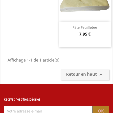
Pâte Feuilletée
Prix
7,95 €
Affichage 1-1 de 1 article(s)
Retour en haut

Recevez nos offres spéciales