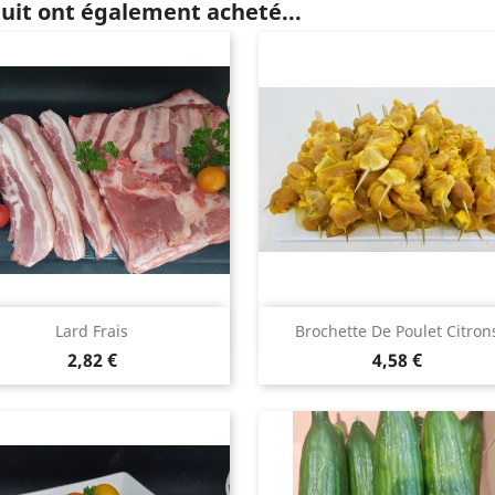
duit ont également acheté...
Aperçu rapide
Aperçu rapide


Lard Frais
Brochette De Poulet Citron
Prix
Prix
2,82 €
4,58 €