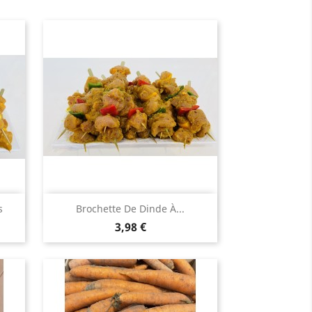
Aperçu rapide

s
Brochette De Dinde À...
Prix
3,98 €