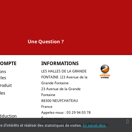
Une Question ?
COMPTE
INFORMATIONS
ons
LES HALLES DE LA GRANDE
FONTAINE |23 Avenue de la
les
Grande Fontaine
roduit
23 Avenue de la Grande
es
Fontaine
88300 NEUFCHATEAU
France
Appelez-nous :
03 29 94 03 78
éduction
Écrivez-nous :
leshallesdelagrandefontaine@gmail.com
 d'intérêts et réaliser des statistiques de visites.
En savoir plus.