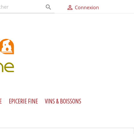


Connexion
E
EPICERIE FINE
VINS & BOISSONS