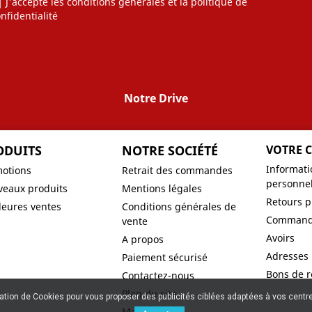
J'accepte les conditions générales et la politique de
nfidentialité
Notre Drive
ODUITS
NOTRE SOCIÉTÉ
VOTRE 
Informati
otions
Retrait des commandes
personnel
eaux produits
Mentions légales
Retours p
leures ventes
Conditions générales de
Command
vente
Avoirs
A propos
Adresses
Paiement sécurisé
Bons de r
Contactez-nous
Plan du site
sation de Cookies pour vous proposer des publicités ciblées adaptées à vos centres
Magasin