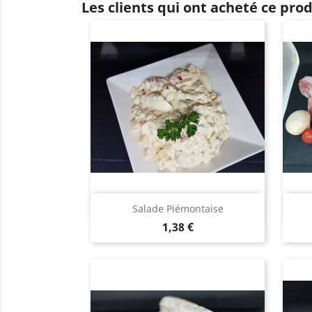
Les clients qui ont acheté ce pro
Aperçu rapide

Salade Piémontaise
Prix
1,38 €